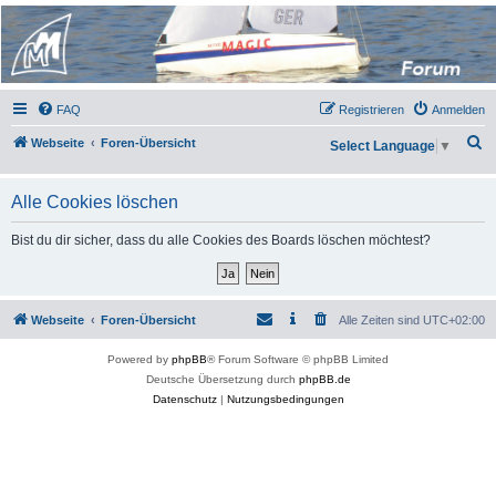
Micro Magic Forum
Deutschland
FAQ
Registrieren
Anmelden
S
Webseite
Foren-Übersicht
Select Language
▼
u
c
Alle Cookies löschen
h
Bist du dir sicher, dass du alle Cookies des Boards löschen möchtest?
e
Webseite
Foren-Übersicht
Alle Zeiten sind
UTC+02:00
Powered by
phpBB
® Forum Software © phpBB Limited
Deutsche Übersetzung durch
phpBB.de
Datenschutz
|
Nutzungsbedingungen