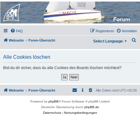
Micro Magic Forum
Deutschland
FAQ
Registrieren
Anmelden
S
Webseite
Foren-Übersicht
Select Language
▼
u
c
Alle Cookies löschen
h
Bist du dir sicher, dass du alle Cookies des Boards löschen möchtest?
e
Webseite
Foren-Übersicht
Alle Zeiten sind
UTC+02:00
Powered by
phpBB
® Forum Software © phpBB Limited
Deutsche Übersetzung durch
phpBB.de
Datenschutz
|
Nutzungsbedingungen