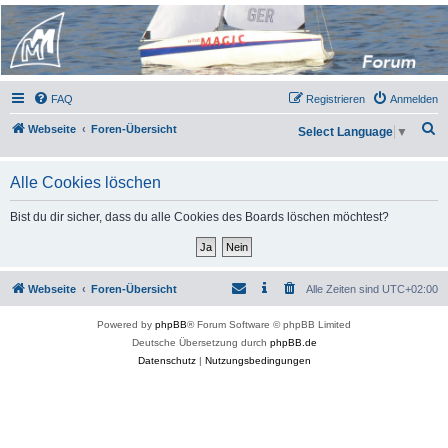
Micro Magic Forum
Deutschland
FAQ
Registrieren
Anmelden
S
Webseite
Foren-Übersicht
Select Language
▼
u
c
Alle Cookies löschen
h
Bist du dir sicher, dass du alle Cookies des Boards löschen möchtest?
e
Webseite
Foren-Übersicht
Alle Zeiten sind
UTC+02:00
Powered by
phpBB
® Forum Software © phpBB Limited
Deutsche Übersetzung durch
phpBB.de
Datenschutz
|
Nutzungsbedingungen