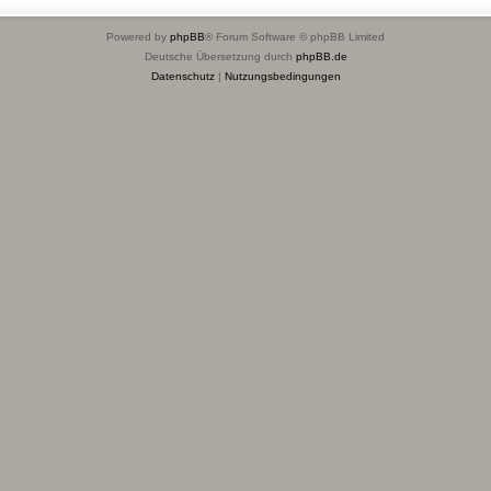
Powered by
phpBB
® Forum Software © phpBB Limited
Deutsche Übersetzung durch
phpBB.de
Datenschutz
|
Nutzungsbedingungen