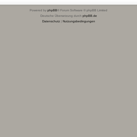
Powered by
phpBB
® Forum Software © phpBB Limited
Deutsche Übersetzung durch
phpBB.de
Datenschutz
|
Nutzungsbedingungen