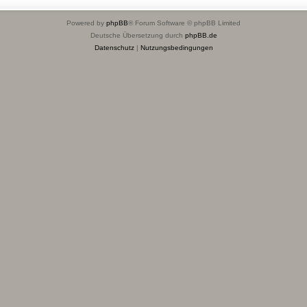
Powered by
phpBB
® Forum Software © phpBB Limited
Deutsche Übersetzung durch
phpBB.de
Datenschutz
|
Nutzungsbedingungen