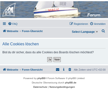
Micro Magic Forum
Deutschland
FAQ
Registrieren
Anmelden
S
Webseite
Foren-Übersicht
Select Language
▼
u
c
Alle Cookies löschen
h
Bist du dir sicher, dass du alle Cookies des Boards löschen möchtest?
e
Webseite
Foren-Übersicht
Alle Zeiten sind
UTC+02:00
Powered by
phpBB
® Forum Software © phpBB Limited
Deutsche Übersetzung durch
phpBB.de
Datenschutz
|
Nutzungsbedingungen