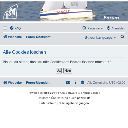
Micro Magic Forum
Deutschland
FAQ
Registrieren
Anmelden
S
Webseite
Foren-Übersicht
Select Language
▼
u
c
Alle Cookies löschen
h
Bist du dir sicher, dass du alle Cookies des Boards löschen möchtest?
e
Webseite
Foren-Übersicht
Alle Zeiten sind
UTC+02:00
Powered by
phpBB
® Forum Software © phpBB Limited
Deutsche Übersetzung durch
phpBB.de
Datenschutz
|
Nutzungsbedingungen