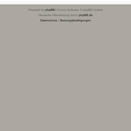
Powered by
phpBB
® Forum Software © phpBB Limited
Deutsche Übersetzung durch
phpBB.de
Datenschutz
|
Nutzungsbedingungen