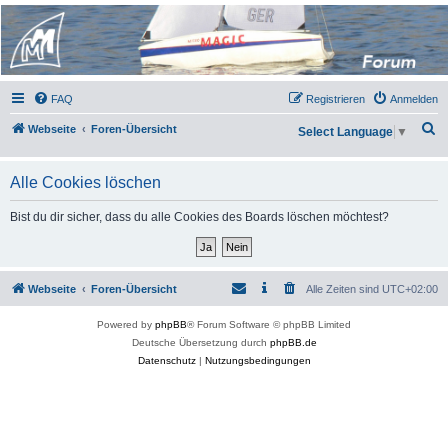
Micro Magic Forum
Deutschland
FAQ
Registrieren
Anmelden
S
Webseite
Foren-Übersicht
Select Language
▼
u
c
Alle Cookies löschen
h
Bist du dir sicher, dass du alle Cookies des Boards löschen möchtest?
e
Webseite
Foren-Übersicht
Alle Zeiten sind
UTC+02:00
Powered by
phpBB
® Forum Software © phpBB Limited
Deutsche Übersetzung durch
phpBB.de
Datenschutz
|
Nutzungsbedingungen