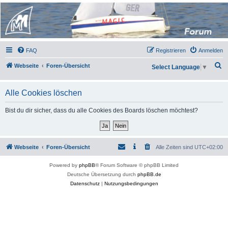
Micro Magic Forum
Deutschland
FAQ
Registrieren
Anmelden
S
Webseite
Foren-Übersicht
Select Language
▼
u
c
Alle Cookies löschen
h
Bist du dir sicher, dass du alle Cookies des Boards löschen möchtest?
e
Webseite
Foren-Übersicht
Alle Zeiten sind
UTC+02:00
Powered by
phpBB
® Forum Software © phpBB Limited
Deutsche Übersetzung durch
phpBB.de
Datenschutz
|
Nutzungsbedingungen