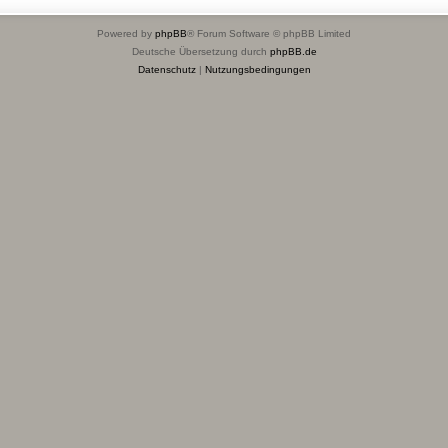
Powered by
phpBB
® Forum Software © phpBB Limited
Deutsche Übersetzung durch
phpBB.de
Datenschutz
|
Nutzungsbedingungen