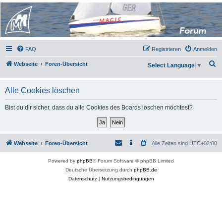
Micro Magic Forum
Deutschland
FAQ
Registrieren
Anmelden
S
Webseite
Foren-Übersicht
Select Language
▼
u
c
Alle Cookies löschen
h
Bist du dir sicher, dass du alle Cookies des Boards löschen möchtest?
e
Webseite
Foren-Übersicht
Alle Zeiten sind
UTC+02:00
Powered by
phpBB
® Forum Software © phpBB Limited
Deutsche Übersetzung durch
phpBB.de
Datenschutz
|
Nutzungsbedingungen