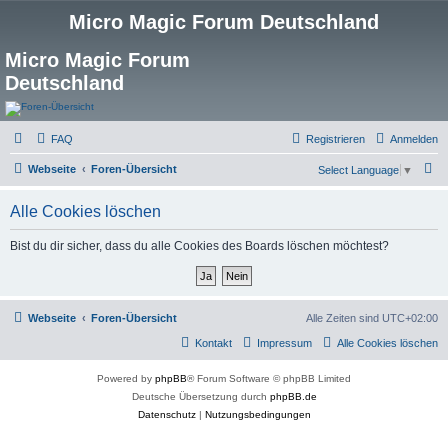
Micro Magic Forum Deutschland
Micro Magic Forum
Deutschland
FAQ
Registrieren
Anmelden
S
Webseite
Foren-Übersicht
Select Language
▼
u
Alle Cookies löschen
c
h
Bist du dir sicher, dass du alle Cookies des Boards löschen möchtest?
e
Webseite
Foren-Übersicht
Alle Zeiten sind
UTC+02:00
Kontakt
Impressum
Alle Cookies löschen
Powered by
phpBB
® Forum Software © phpBB Limited
Deutsche Übersetzung durch
phpBB.de
Datenschutz
|
Nutzungsbedingungen