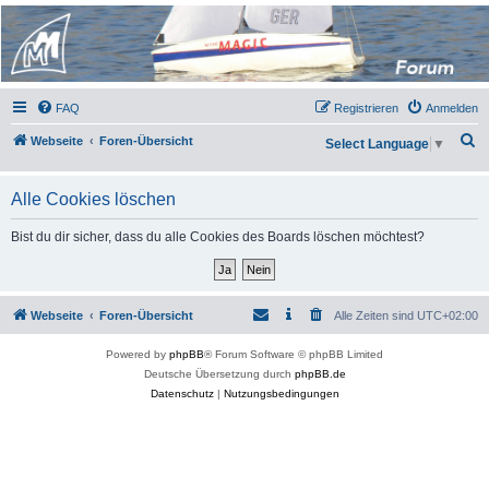
Micro Magic Forum
Deutschland
FAQ
Registrieren
Anmelden
S
Webseite
Foren-Übersicht
Select Language
▼
u
c
Alle Cookies löschen
h
Bist du dir sicher, dass du alle Cookies des Boards löschen möchtest?
e
Webseite
Foren-Übersicht
Alle Zeiten sind
UTC+02:00
Powered by
phpBB
® Forum Software © phpBB Limited
Deutsche Übersetzung durch
phpBB.de
Datenschutz
|
Nutzungsbedingungen