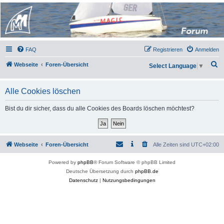
Micro Magic Forum
Deutschland
FAQ
Registrieren
Anmelden
S
Webseite
Foren-Übersicht
Select Language
▼
u
c
Alle Cookies löschen
h
Bist du dir sicher, dass du alle Cookies des Boards löschen möchtest?
e
Webseite
Foren-Übersicht
Alle Zeiten sind
UTC+02:00
Powered by
phpBB
® Forum Software © phpBB Limited
Deutsche Übersetzung durch
phpBB.de
Datenschutz
|
Nutzungsbedingungen