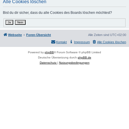
Alle Cookies löschen
c
h
Bist du dir sicher, dass du alle Cookies des Boards löschen möchtest?
e
Webseite
Foren-Übersicht
Alle Zeiten sind
UTC+02:00
Kontakt
Impressum
Alle Cookies löschen
Powered by
phpBB
® Forum Software © phpBB Limited
Deutsche Übersetzung durch
phpBB.de
Datenschutz
|
Nutzungsbedingungen