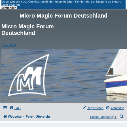
Diese Website nutzt Cookies, um dir den bestmöglichen Komfort bei der Nutzung zu bieten.
Mehr erfahren
Verstanden!
Micro Magic Forum Deutschland
Micro Magic Forum
Deutschland
Zum Inhalt
FAQ
Registrieren
Anmelden
S
Webseite
Foren-Übersicht
Select Language
▼
u