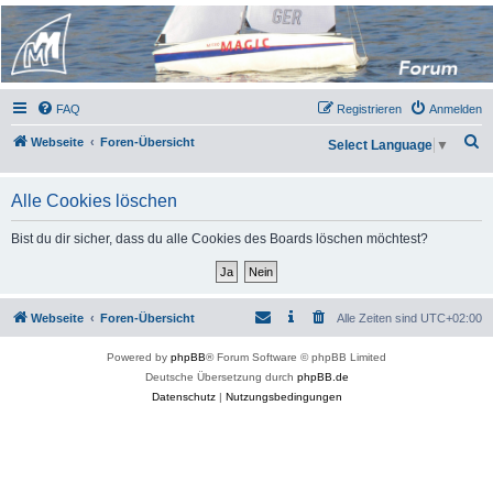
Micro Magic Forum
Deutschland
FAQ
Registrieren
Anmelden
S
Webseite
Foren-Übersicht
Select Language
▼
u
c
Alle Cookies löschen
h
Bist du dir sicher, dass du alle Cookies des Boards löschen möchtest?
e
Webseite
Foren-Übersicht
Alle Zeiten sind
UTC+02:00
Powered by
phpBB
® Forum Software © phpBB Limited
Deutsche Übersetzung durch
phpBB.de
Datenschutz
|
Nutzungsbedingungen