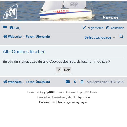
Micro Magic Forum
Deutschland
FAQ
Registrieren
Anmelden
S
Webseite
Foren-Übersicht
Select Language
▼
u
c
Alle Cookies löschen
h
Bist du dir sicher, dass du alle Cookies des Boards löschen möchtest?
e
Webseite
Foren-Übersicht
Alle Zeiten sind
UTC+02:00
Powered by
phpBB
® Forum Software © phpBB Limited
Deutsche Übersetzung durch
phpBB.de
Datenschutz
|
Nutzungsbedingungen