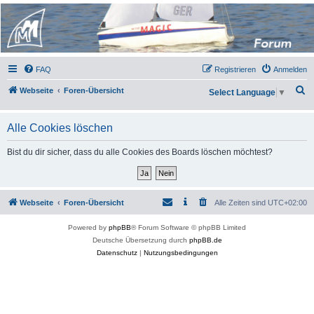
Micro Magic Forum
Deutschland
FAQ
Registrieren
Anmelden
S
Webseite
Foren-Übersicht
Select Language
▼
u
c
Alle Cookies löschen
h
Bist du dir sicher, dass du alle Cookies des Boards löschen möchtest?
e
Webseite
Foren-Übersicht
Alle Zeiten sind
UTC+02:00
Powered by
phpBB
® Forum Software © phpBB Limited
Deutsche Übersetzung durch
phpBB.de
Datenschutz
|
Nutzungsbedingungen