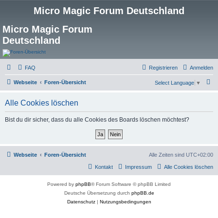
Micro Magic Forum Deutschland
Micro Magic Forum
Deutschland
FAQ
Registrieren
Anmelden
S
Webseite
Foren-Übersicht
Select Language
▼
u
Alle Cookies löschen
c
h
Bist du dir sicher, dass du alle Cookies des Boards löschen möchtest?
e
Webseite
Foren-Übersicht
Alle Zeiten sind
UTC+02:00
Kontakt
Impressum
Alle Cookies löschen
Powered by
phpBB
® Forum Software © phpBB Limited
Deutsche Übersetzung durch
phpBB.de
Datenschutz
|
Nutzungsbedingungen