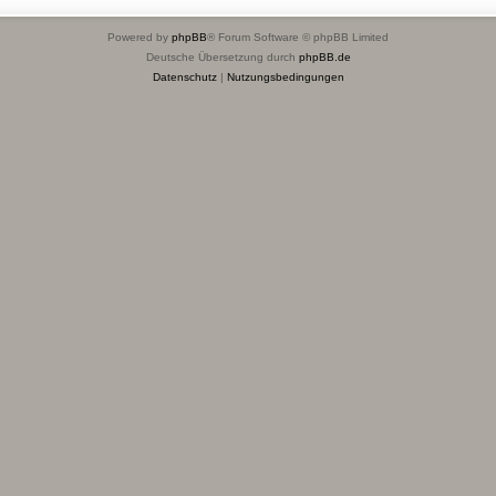
Powered by
phpBB
® Forum Software © phpBB Limited
Deutsche Übersetzung durch
phpBB.de
Datenschutz
|
Nutzungsbedingungen