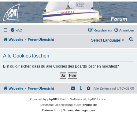
Micro Magic Forum
Deutschland
FAQ
Registrieren
Anmelden
S
Webseite
Foren-Übersicht
Select Language
▼
u
c
Alle Cookies löschen
h
Bist du dir sicher, dass du alle Cookies des Boards löschen möchtest?
e
Webseite
Foren-Übersicht
Alle Zeiten sind
UTC+02:00
Powered by
phpBB
® Forum Software © phpBB Limited
Deutsche Übersetzung durch
phpBB.de
Datenschutz
|
Nutzungsbedingungen