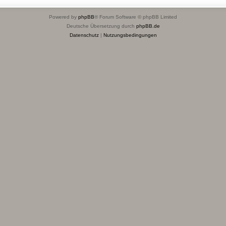
Powered by
phpBB
® Forum Software © phpBB Limited
Deutsche Übersetzung durch
phpBB.de
Datenschutz
|
Nutzungsbedingungen