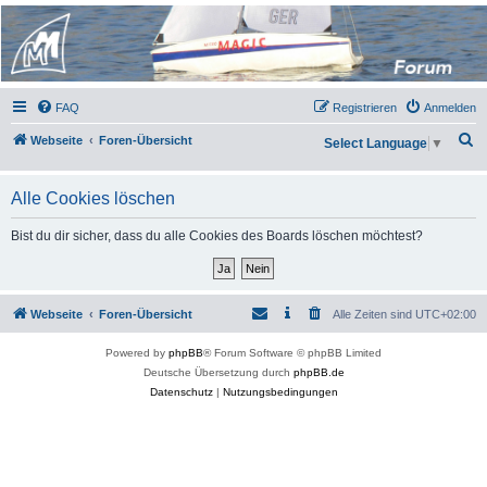
Micro Magic Forum
Deutschland
FAQ
Registrieren
Anmelden
S
Webseite
Foren-Übersicht
Select Language
▼
u
c
Alle Cookies löschen
h
Bist du dir sicher, dass du alle Cookies des Boards löschen möchtest?
e
Webseite
Foren-Übersicht
Alle Zeiten sind
UTC+02:00
Powered by
phpBB
® Forum Software © phpBB Limited
Deutsche Übersetzung durch
phpBB.de
Datenschutz
|
Nutzungsbedingungen