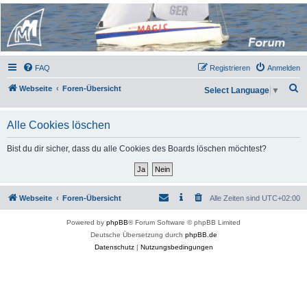
Micro Magic Forum
Deutschland
FAQ
Registrieren
Anmelden
S
Webseite
Foren-Übersicht
Select Language
▼
u
c
Alle Cookies löschen
h
Bist du dir sicher, dass du alle Cookies des Boards löschen möchtest?
e
Webseite
Foren-Übersicht
Alle Zeiten sind
UTC+02:00
Powered by
phpBB
® Forum Software © phpBB Limited
Deutsche Übersetzung durch
phpBB.de
Datenschutz
|
Nutzungsbedingungen