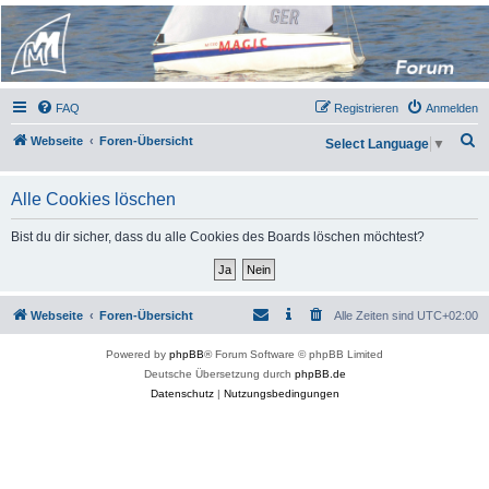
Micro Magic Forum
Deutschland
FAQ
Registrieren
Anmelden
S
Webseite
Foren-Übersicht
Select Language
▼
u
c
Alle Cookies löschen
h
Bist du dir sicher, dass du alle Cookies des Boards löschen möchtest?
e
Webseite
Foren-Übersicht
Alle Zeiten sind
UTC+02:00
Powered by
phpBB
® Forum Software © phpBB Limited
Deutsche Übersetzung durch
phpBB.de
Datenschutz
|
Nutzungsbedingungen