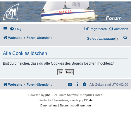
Micro Magic Forum
Deutschland
FAQ
Registrieren
Anmelden
S
Webseite
Foren-Übersicht
Select Language
▼
u
c
Alle Cookies löschen
h
Bist du dir sicher, dass du alle Cookies des Boards löschen möchtest?
e
Webseite
Foren-Übersicht
Alle Zeiten sind
UTC+02:00
Powered by
phpBB
® Forum Software © phpBB Limited
Deutsche Übersetzung durch
phpBB.de
Datenschutz
|
Nutzungsbedingungen