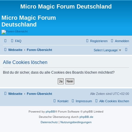
Micro Magic Forum Deutschland
Micro Magic Forum
Deutschland
FAQ
Registrieren
Anmelden
S
Webseite
Foren-Übersicht
Select Language
▼
u
Alle Cookies löschen
c
h
Bist du dir sicher, dass du alle Cookies des Boards löschen möchtest?
e
Webseite
Foren-Übersicht
Alle Zeiten sind
UTC+02:00
Kontakt
Impressum
Alle Cookies löschen
Powered by
phpBB
® Forum Software © phpBB Limited
Deutsche Übersetzung durch
phpBB.de
Datenschutz
|
Nutzungsbedingungen