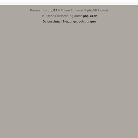
Powered by
phpBB
® Forum Software © phpBB Limited
Deutsche Übersetzung durch
phpBB.de
Datenschutz
|
Nutzungsbedingungen