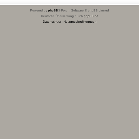
Powered by
phpBB
® Forum Software © phpBB Limited
Deutsche Übersetzung durch
phpBB.de
Datenschutz
|
Nutzungsbedingungen