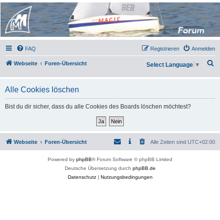
Micro Magic Forum
Deutschland
FAQ
Registrieren
Anmelden
S
Webseite
Foren-Übersicht
Select Language
▼
u
c
Alle Cookies löschen
h
Bist du dir sicher, dass du alle Cookies des Boards löschen möchtest?
e
Webseite
Foren-Übersicht
Alle Zeiten sind
UTC+02:00
Powered by
phpBB
® Forum Software © phpBB Limited
Deutsche Übersetzung durch
phpBB.de
Datenschutz
|
Nutzungsbedingungen