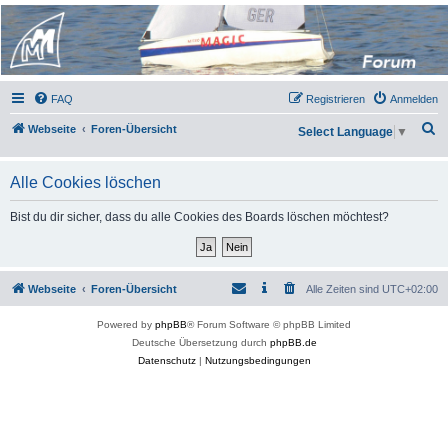
Micro Magic Forum
Deutschland
FAQ
Registrieren
Anmelden
S
Webseite
Foren-Übersicht
Select Language
▼
u
c
Alle Cookies löschen
h
Bist du dir sicher, dass du alle Cookies des Boards löschen möchtest?
e
Webseite
Foren-Übersicht
Alle Zeiten sind
UTC+02:00
Powered by
phpBB
® Forum Software © phpBB Limited
Deutsche Übersetzung durch
phpBB.de
Datenschutz
|
Nutzungsbedingungen