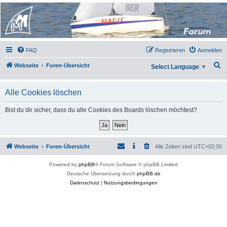
Micro Magic Forum
Deutschland
FAQ
Registrieren
Anmelden
S
Webseite
Foren-Übersicht
Select Language
▼
u
c
Alle Cookies löschen
h
Bist du dir sicher, dass du alle Cookies des Boards löschen möchtest?
e
Webseite
Foren-Übersicht
Alle Zeiten sind
UTC+02:00
Powered by
phpBB
® Forum Software © phpBB Limited
Deutsche Übersetzung durch
phpBB.de
Datenschutz
|
Nutzungsbedingungen