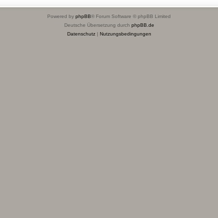
Powered by
phpBB
® Forum Software © phpBB Limited
Deutsche Übersetzung durch
phpBB.de
Datenschutz
|
Nutzungsbedingungen