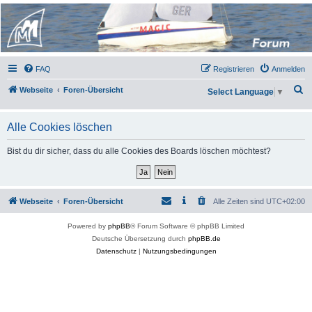
Micro Magic Forum
Deutschland
FAQ
Registrieren
Anmelden
S
Webseite
Foren-Übersicht
Select Language
▼
u
c
Alle Cookies löschen
h
Bist du dir sicher, dass du alle Cookies des Boards löschen möchtest?
e
Webseite
Foren-Übersicht
Alle Zeiten sind
UTC+02:00
Powered by
phpBB
® Forum Software © phpBB Limited
Deutsche Übersetzung durch
phpBB.de
Datenschutz
|
Nutzungsbedingungen