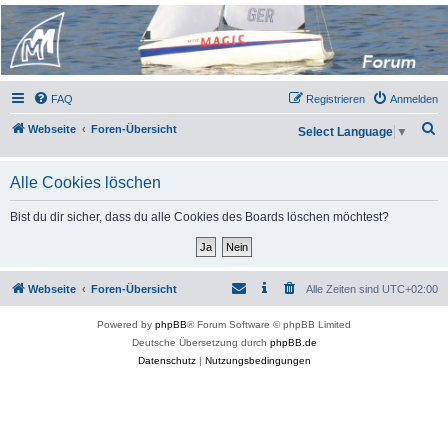
Micro Magic Forum
Deutschland
FAQ
Registrieren
Anmelden
S
Webseite
Foren-Übersicht
Select Language
▼
u
c
Alle Cookies löschen
h
Bist du dir sicher, dass du alle Cookies des Boards löschen möchtest?
e
Webseite
Foren-Übersicht
Alle Zeiten sind
UTC+02:00
Powered by
phpBB
® Forum Software © phpBB Limited
Deutsche Übersetzung durch
phpBB.de
Datenschutz
|
Nutzungsbedingungen