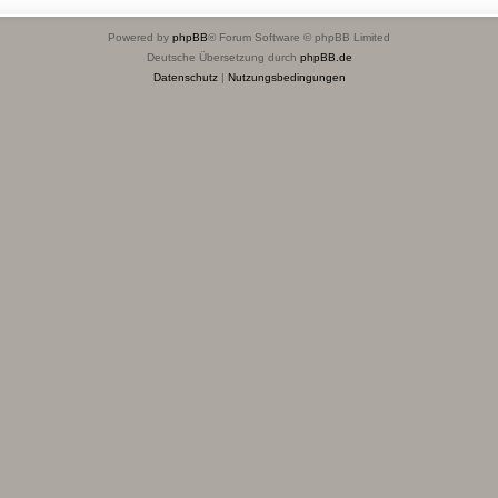
Powered by
phpBB
® Forum Software © phpBB Limited
Deutsche Übersetzung durch
phpBB.de
Datenschutz
|
Nutzungsbedingungen