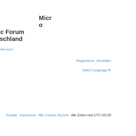
Micr
Suche
Erweiterte Suche
o
c Forum
schland
Registrieren
Anmelden
Select Language
▼
Kontakt
Impressum
Alle Cookies löschen
Alle Zeiten sind
UTC+02:00