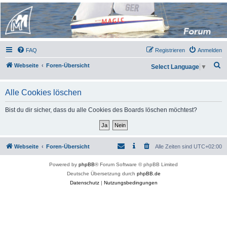
Micro Magic Forum
Deutschland
FAQ
Registrieren
Anmelden
S
Webseite
Foren-Übersicht
Select Language
▼
u
c
Alle Cookies löschen
h
Bist du dir sicher, dass du alle Cookies des Boards löschen möchtest?
e
Webseite
Foren-Übersicht
Alle Zeiten sind
UTC+02:00
Powered by
phpBB
® Forum Software © phpBB Limited
Deutsche Übersetzung durch
phpBB.de
Datenschutz
|
Nutzungsbedingungen