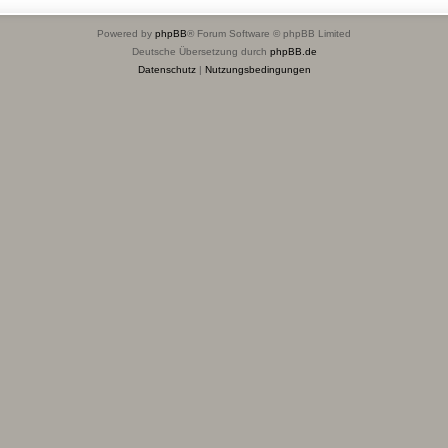
Powered by
phpBB
® Forum Software © phpBB Limited
Deutsche Übersetzung durch
phpBB.de
Datenschutz
|
Nutzungsbedingungen