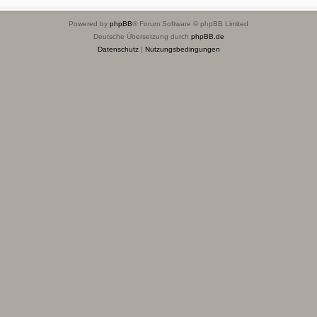
Powered by
phpBB
® Forum Software © phpBB Limited
Deutsche Übersetzung durch
phpBB.de
Datenschutz
|
Nutzungsbedingungen