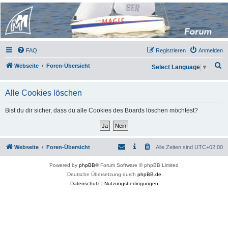
Micro Magic Forum
Deutschland
FAQ
Registrieren
Anmelden
S
Webseite
Foren-Übersicht
Select Language
▼
u
c
Alle Cookies löschen
h
Bist du dir sicher, dass du alle Cookies des Boards löschen möchtest?
e
Webseite
Foren-Übersicht
Alle Zeiten sind
UTC+02:00
Powered by
phpBB
® Forum Software © phpBB Limited
Deutsche Übersetzung durch
phpBB.de
Datenschutz
|
Nutzungsbedingungen