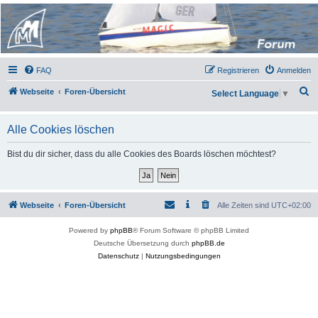
Micro Magic Forum
Deutschland
FAQ
Registrieren
Anmelden
S
Webseite
Foren-Übersicht
Select Language
▼
u
c
Alle Cookies löschen
h
Bist du dir sicher, dass du alle Cookies des Boards löschen möchtest?
e
Webseite
Foren-Übersicht
Alle Zeiten sind
UTC+02:00
Powered by
phpBB
® Forum Software © phpBB Limited
Deutsche Übersetzung durch
phpBB.de
Datenschutz
|
Nutzungsbedingungen