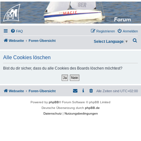
Micro Magic Forum
Deutschland
FAQ
Registrieren
Anmelden
S
Webseite
Foren-Übersicht
Select Language
▼
u
c
Alle Cookies löschen
h
Bist du dir sicher, dass du alle Cookies des Boards löschen möchtest?
e
Webseite
Foren-Übersicht
Alle Zeiten sind
UTC+02:00
Powered by
phpBB
® Forum Software © phpBB Limited
Deutsche Übersetzung durch
phpBB.de
Datenschutz
|
Nutzungsbedingungen