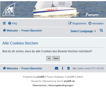
Micro Magic Forum
Deutschland
FAQ
Registrieren
Anmelden
S
Webseite
Foren-Übersicht
Select Language
▼
u
c
Alle Cookies löschen
h
Bist du dir sicher, dass du alle Cookies des Boards löschen möchtest?
e
Webseite
Foren-Übersicht
Alle Zeiten sind
UTC+02:00
Powered by
phpBB
® Forum Software © phpBB Limited
Deutsche Übersetzung durch
phpBB.de
Datenschutz
|
Nutzungsbedingungen