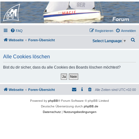
Micro Magic Forum
Deutschland
FAQ
Registrieren
Anmelden
S
Webseite
Foren-Übersicht
Select Language
▼
u
c
Alle Cookies löschen
h
Bist du dir sicher, dass du alle Cookies des Boards löschen möchtest?
e
Webseite
Foren-Übersicht
Alle Zeiten sind
UTC+02:00
Powered by
phpBB
® Forum Software © phpBB Limited
Deutsche Übersetzung durch
phpBB.de
Datenschutz
|
Nutzungsbedingungen