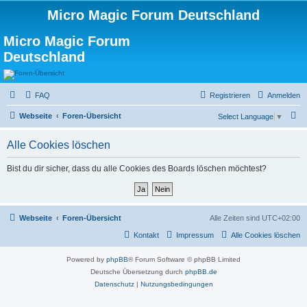
Micro Magic Forum Deutschland
Micro Magic Forum
Deutschland
FAQ
Registrieren
Anmelden
S
Webseite
Foren-Übersicht
Select Language
▼
u
Alle Cookies löschen
c
h
Bist du dir sicher, dass du alle Cookies des Boards löschen möchtest?
e
Webseite
Foren-Übersicht
Alle Zeiten sind
UTC+02:00
Kontakt
Impressum
Alle Cookies löschen
Powered by
phpBB
® Forum Software © phpBB Limited
Deutsche Übersetzung durch
phpBB.de
Datenschutz
|
Nutzungsbedingungen