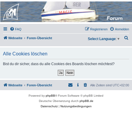
Micro Magic Forum
Deutschland
FAQ
Registrieren
Anmelden
S
Webseite
Foren-Übersicht
Select Language
▼
u
c
Alle Cookies löschen
h
Bist du dir sicher, dass du alle Cookies des Boards löschen möchtest?
e
Webseite
Foren-Übersicht
Alle Zeiten sind
UTC+02:00
Powered by
phpBB
® Forum Software © phpBB Limited
Deutsche Übersetzung durch
phpBB.de
Datenschutz
|
Nutzungsbedingungen