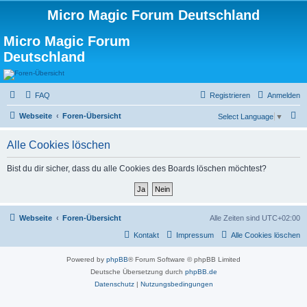
Micro Magic Forum Deutschland
Micro Magic Forum
Deutschland
FAQ
Registrieren
Anmelden
S
Webseite
Foren-Übersicht
Select Language
▼
u
Alle Cookies löschen
c
h
Bist du dir sicher, dass du alle Cookies des Boards löschen möchtest?
e
Webseite
Foren-Übersicht
Alle Zeiten sind
UTC+02:00
Kontakt
Impressum
Alle Cookies löschen
Powered by
phpBB
® Forum Software © phpBB Limited
Deutsche Übersetzung durch
phpBB.de
Datenschutz
|
Nutzungsbedingungen